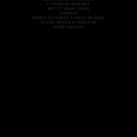
LITTÉRATURE GÉNÉRALE
ARTS ET BEAUX LIVRES
JEUNESSE
BANDES DESSINÉES, COMICS, MANGAS
LOISIRS, SPORTS ET BIEN ÊTRE
JEUNES ADULTES
NOTRE SOCIÉTÉ
QUI SOMMES-NOUS ?
NOUS CONTACTER
RGPD
MENTIONS LÉGALES
CONDITIONS GÉNÉRALES DE VENTE
MON COMPTE
INFORMATIONS PERSONNELLES
COMMANDES
AVOIRS
ADRESSES
BONS DE RÉDUCTION