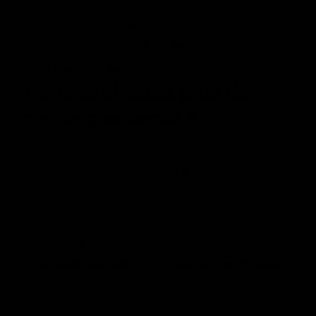
Affichage 1-2 de 2 article(s)
RETOUR EN HAUT
Vous avez des questions ?
Vous souhaitez plus de
renseignements
?
Vous avez des questions sur votre commande ? Besoin de
contacter notre service commercial ?
NOUS CONTACTER
ENTREPRISE FRANÇAISE
ASSISTANCE DE NOS EXPERTS