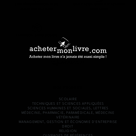
UNE RÉMUNÉRATION PLUS
UNE FAÇON SIMPLE D’ACHETER
JUSTE DES AUTEURS
SON LIVRE
LIVRAISON SANS SOUCIS
0642032277
NOS PRODUITS
SCOLAIRE
TECHNIQUES ET SCIENCES APPLIQUÉES
SCIENCES HUMAINES ET SOCIALES, LETTRES
MÉDECINE, PHARMACIE, PARAMÉDICALE, MÉDECINE
VÉTÉRINAIRE
MANAGEMENT, GESTION ET ÉCONOMIE D'ENTREPRISE
DROIT
RELIGION
OUVRAGES DE RÉFÉRENCES