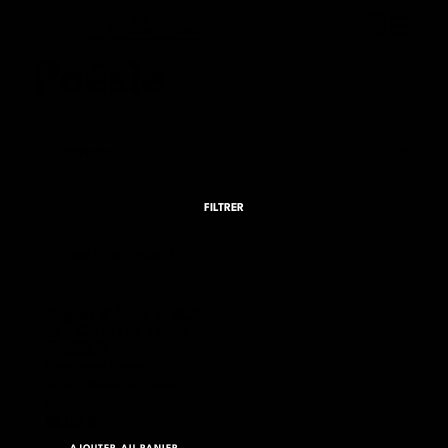
Accueil
OK
Poésie
Rechercher
Menu
Disponibilité
En stock
FILTRER
Affichage 1-1 de 1 article(s)
Vagues d’Âmes 灵魂之
浪 - Carnet de Textes
手记随录
Livre Grand Format
Auteur : Dominique Jeanne
PERRIN
15,00 €
AJOUTER AU PANIER