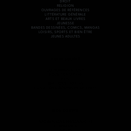
DROIT
RELIGION
OUVRAGES DE RÉFÉRENCES
LITTÉRATURE GÉNÉRALE
ARTS ET BEAUX LIVRES
JEUNESSE
BANDES DESSINÉES, COMICS, MANGAS
LOISIRS, SPORTS ET BIEN ÊTRE
JEUNES ADULTES
NOTRE SOCIÉTÉ
QUI SOMMES-NOUS ?
NOUS CONTACTER
RGPD
MENTIONS LÉGALES
CONDITIONS GÉNÉRALES DE VENTE
MON COMPTE
INFORMATIONS PERSONNELLES
COMMANDES
AVOIRS