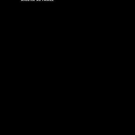
Affichage 1-1 de 1 article(s)
RETOUR EN HAUT
Vous avez des questions ?
Vous souhaitez plus de
renseignements
?
Vous avez des questions sur votre commande ? Besoin de
contacter notre service commercial ?
NOUS CONTACTER
ENTREPRISE FRANÇAISE
ASSISTANCE DE NOS EXPERTS