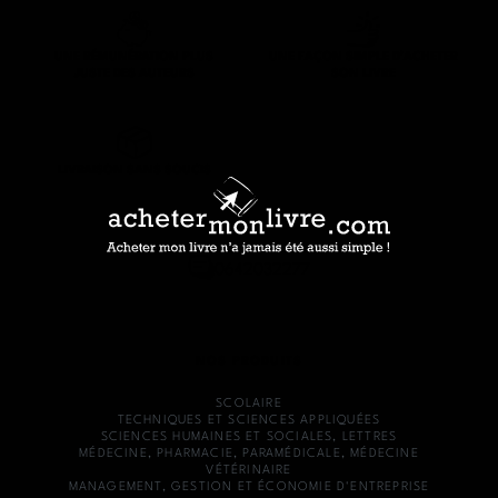
UNE RÉMUNÉRATION PLUS
UNE FAÇON SIMPLE D’ACHETER
JUSTE DES AUTEURS
SON LIVRE
LIVRAISON SANS SOUCIS
0642032277
NOS PRODUITS
SCOLAIRE
TECHNIQUES ET SCIENCES APPLIQUÉES
SCIENCES HUMAINES ET SOCIALES, LETTRES
MÉDECINE, PHARMACIE, PARAMÉDICALE, MÉDECINE
VÉTÉRINAIRE
MANAGEMENT, GESTION ET ÉCONOMIE D'ENTREPRISE