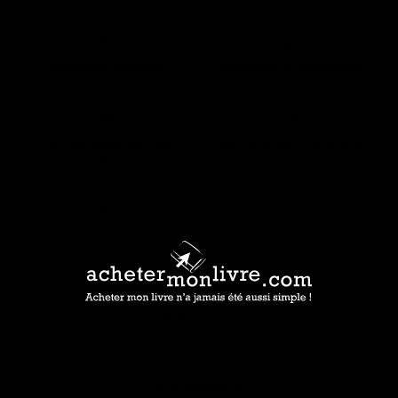
NOUS CONTACTER
ENTREPRISE FRANÇAISE
ASSISTANCE DE NOS EXPERTS
UNE RÉMUNÉRATION PLUS
UNE FAÇON SIMPLE D’ACHETER
JUSTE DES AUTEURS
SON LIVRE
LIVRAISON SANS SOUCIS
0642032277
NOS PRODUITS