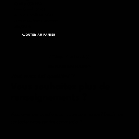
Civile (CRFPA)
Livre Grand Format
Auteur : Camille MONGET
Auteur : MOSNIER Constance
35,00 €
AJOUTER AU PANIER
Affichage 1-1 de 1 article(s)
RETOUR EN HAUT
Vous avez des questions ?
Vous souhaitez plus de
renseignements
?
Vous avez des questions sur votre commande ? Besoin de
contacter notre service commercial ?