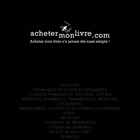
LIVRAISON SANS SOUCIS
0642032277
NOS PRODUITS
SCOLAIRE
TECHNIQUES ET SCIENCES APPLIQUÉES
SCIENCES HUMAINES ET SOCIALES, LETTRES
MÉDECINE, PHARMACIE, PARAMÉDICALE, MÉDECINE
VÉTÉRINAIRE
MANAGEMENT, GESTION ET ÉCONOMIE D'ENTREPRISE
DROIT
RELIGION
OUVRAGES DE RÉFÉRENCES
LITTÉRATURE GÉNÉRALE
ARTS ET BEAUX LIVRES
JEUNESSE