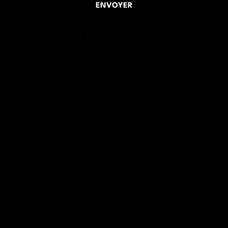
Vous avez des questions ?
Vous souhaitez plus de
renseignements
?
Vous avez des questions sur votre commande ? Besoin de
contacter notre service commercial ?
NOUS CONTACTER
ENTREPRISE FRANÇAISE
ASSISTANCE DE NOS EXPERTS
UNE RÉMUNÉRATION PLUS
UNE FAÇON SIMPLE D’ACHETER
JUSTE DES AUTEURS
SON LIVRE