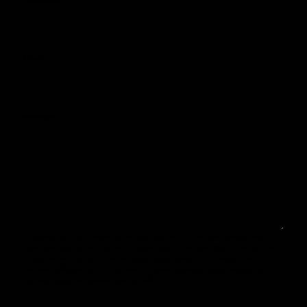
Email
Message
En soumettant ce formulaire, j’accepte que les informations saisies soient
exploitées pour permettre de me recontacter. Pour connaître et exercer vos
droits, notamment de retrait de votre consentement à l’utilisation des
données collectées par ce formulaire, veuillez consulter notre
politique de
confidentialité des données personnelles