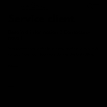
Accueil
Service client
Rechercher
Menu
Besoin d'information ? Contactez-
nous !
Vous pouvez nous contacter en remplissant ce formulaire de
contact. Nous vous répondrons dans les plus brefs délais.
Prénom
Nom
Téléphone