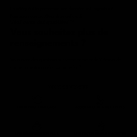
Le délégué à la protection des données est joignable à
l’adresse : contact@vendremonlivre.fr
Vous avez des questions ?
Vous souhaitez plus de
renseignements
?
Vous avez des questions sur votre commande ? Besoin de
contacter notre service commercial ?
NOUS CONTACTER
ENTREPRISE FRANÇAISE
ASSISTANCE DE NOS EXPERTS
UNE RÉMUNÉRATION PLUS
UNE FAÇON SIMPLE D’ACHETER