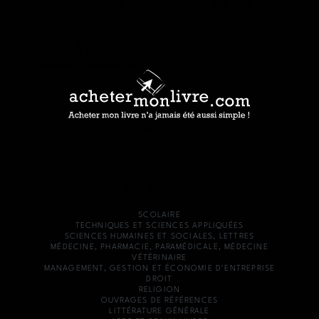
JUSTE DES AUTEURS
SON LIVRE
LIVRAISON SANS SOUCIS
0642032277
NOS PRODUITS
SCOLAIRE
TECHNIQUES ET SCIENCES APPLIQUÉES
SCIENCES HUMAINES ET SOCIALES, LETTRES
MÉDECINE, PHARMACIE, PARAMÉDICALE, MÉDECINE
VÉTÉRINAIRE
MANAGEMENT, GESTION ET ÉCONOMIE D'ENTREPRISE
DROIT
RELIGION
OUVRAGES DE RÉFÉRENCES
LITTÉRATURE GÉNÉRALE