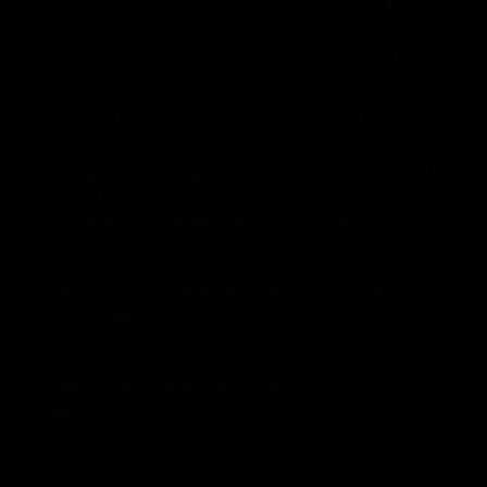
En remplissant un formulaire de contact / création de
compte / création d'adresse
Par dépôt d’un cookie dans votre navigateur : adresse IP,
système d’exploitation (Windows, Mac, Linux…),
navigateur (Firefox, Chrome, Internet Explorer, Safari…),
date et heure de votre visite, adresse de la page internet
de provenance, contenus consultés sur notre site.
Qui a accès aux données que nous
recueillons ?
Les données que nous collectons directement par
l’intermédiaire de formulaires ne sont transmises à aucune
autre société. Au sein de notre société, seules les personnes
habilitées à traiter la réception des formulaires peuvent
accéder à vos données personnelles.