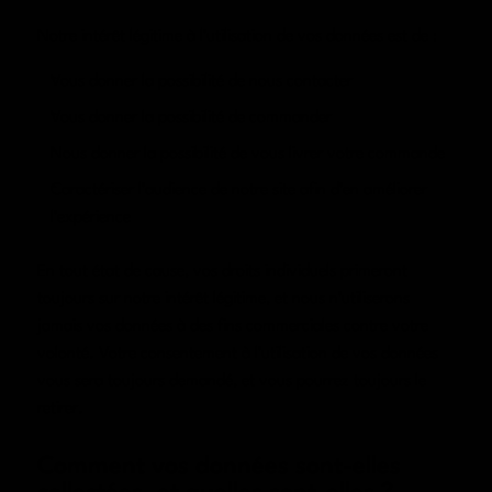
Notre intérêt légitime à l’utilisation de vos données est de :
Vous donner la possibilité de nous contacter
Vous donner la possibilité de commander
Nous donner la possibilité de vous livrer votre commande
Caractériser l’audience de notre site afin d’en améliorer
l’expérience
En tout état de cause, vos droits individuels primeront
toujours sur notre intérêt légitime, et nous n’utiliserons
jamais vos données à des fins commerciales contre votre
volonté. Votre consentement à l’utilisation de vos données
vous sera toujours demandé, et vous pourrez toujours le
retirer.
Comment vos données sont-elles
collectées, et quelles sont-elles ?