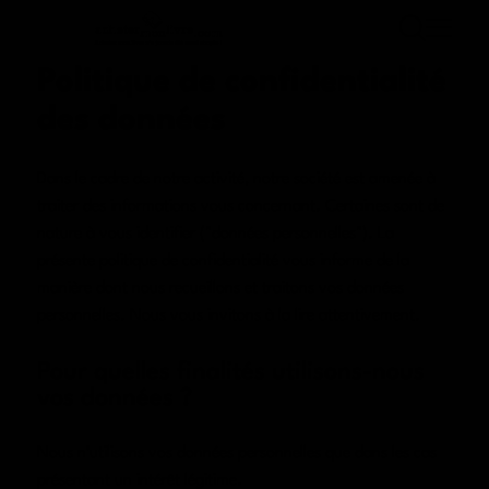
Accueil
Rechercher
Menu
Politique de confidentialité
des données
Dans le cadre de notre activité, notre société est amenée à
traiter des informations vous concernant. Certaines sont de
nature à vous identifier ("données personnelles"). La
présente politique de confidentialité vous informe de la
manière dont nous recueillons et traitons vos données
personnelles. Nous vous invitons à la lire attentivement.
Pour quelles finalités utilisons-nous
vos données ?
Nous n’utilisons vos données personnelles que dans les cas
présentant un intérêt légitime.