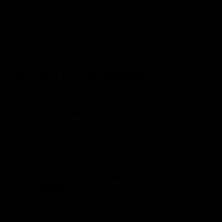
Les données que nous collectons indirectement par
l’intermédiaire de cookies sont transmises à Google
Analytics.
Où se trouvent physiquement vos
données (lieu de stockage) ?
Les données que nous recueillons directement sont stockées
en France, sur les serveurs de la société OVH. Les données
anonymisées recueillies par l’intermédiaire de cookies et
transmises à Google Analytics sont stockées sur les serveurs
de Google.
Comment vos données sont-elles
protégées ?
Tous les échanges avec notre site internet sont chiffrés par