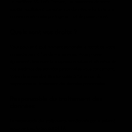
un certificat SSL Let’s Encrypt. Les personnes de notre
société habilitées à consulter vos données le font via une
connexion sécurisée par login et mot de passe crypté.
Quels sont vos droits ?
Vous pouvez à tout moment demander le retrait de votre
consentement à l’un de nos services. Vous pouvez
également demander la suppression totale et définitive de
nos systèmes des données personnelles vous concernant.
Votre demande doit être formulée à l’attention du
responsable du traitement des données personnelles.
Responsable du traitement des
données
Le responsable des traitements mentionnés par le présent
document est la Société SILIFA