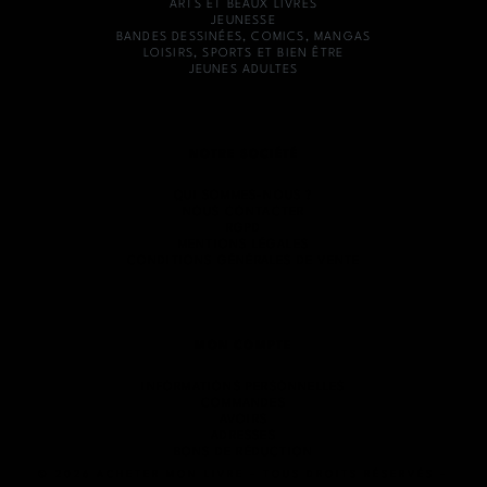
ARTS ET BEAUX LIVRES
JEUNESSE
BANDES DESSINÉES, COMICS, MANGAS
LOISIRS, SPORTS ET BIEN ÊTRE
JEUNES ADULTES
NOTRE SOCIÉTÉ
QUI SOMMES-NOUS ?
NOUS CONTACTER
RGPD
MENTIONS LÉGALES
CONDITIONS GÉNÉRALES DE VENTE
MON COMPTE
INFORMATIONS PERSONNELLES
COMMANDES
AVOIRS
ADRESSES
BONS DE RÉDUCTION
© 2026 ACHETER MON LIVRE - TOUS DROITS RÉSERVÉS -